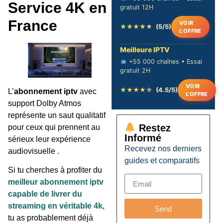
Service 4K en
gratuit 12H
France
VOIR
★★★★★
(5/5)
L'OFFRE
Meilleure IPTV
+55 000 chaînes • Essai
gratuit 2H
VOIR
★★★★☆
(4.5/5)
L’
abonnement iptv
avec
L'OFFRE
support Dolby Atmos
représente un saut qualitatif
Restez
pour ceux qui prennent au
Informé
sérieux leur expérience
Recevez nos derniers
audiovisuelle .
guides et comparatifs
Si tu cherches à profiter du
meilleur abonnement iptv
capable de livrer du
streaming en véritable 4k
,
Send
tu as probablement déjà