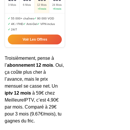
3 Mois
6 Mois
12 Mois
24 Mois
+3 mois
+6 mois
55 000+ chaînes
90 000 VOD
4K / FHD
Anti-Gel
VPN inclus
24/7
Voir Les Offres
Troisièmement, pense à
l’
abonnement 12 mois
. Oui,
ça coûte plus cher à
l’avance, mais le prix
mensuel se casse net. Un
iptv 12 mois
à 59€ chez
MeilleureIPTV, c’est 4.90€
par mois. Comparé à 29€
pour 3 mois (9.67€/mois), tu
gagnes du fric.