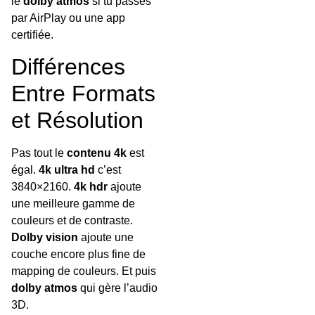
le
dolby atmos
si tu passes
par AirPlay ou une app
certifiée.
Différences
Entre Formats
et Résolution
Pas tout le
contenu 4k
est
égal.
4k ultra hd
c’est
3840×2160.
4k hdr
ajoute
une meilleure gamme de
couleurs et de contraste.
Dolby vision
ajoute une
couche encore plus fine de
mapping de couleurs. Et puis
dolby atmos
qui gère l’audio
3D.