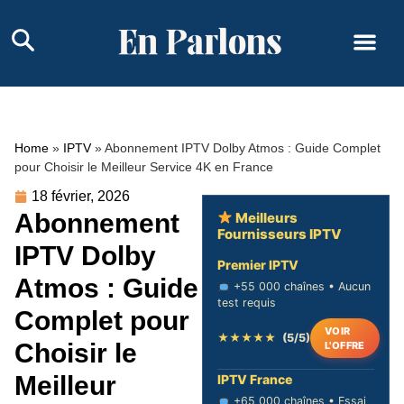
Home
»
IPTV
»
Abonnement IPTV Dolby Atmos : Guide Complet
pour Choisir le Meilleur Service 4K en France
18 février, 2026
Abonnement
Meilleurs
Fournisseurs IPTV
IPTV Dolby
Premier IPTV
Atmos : Guide
+55 000 chaînes • Aucun
test requis
Complet pour
VOIR
★★★★★
(5/5)
Choisir le
L'OFFRE
Meilleur
IPTV France
+65 000 chaînes • Essai