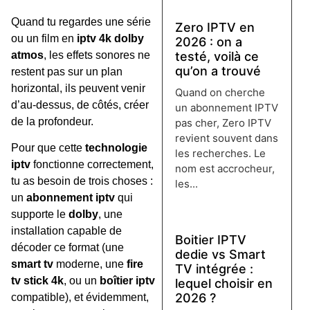
Quand tu regardes une série
Zero IPTV en
ou un film en
iptv 4k dolby
2026 : on a
atmos
, les effets sonores ne
testé, voilà ce
qu’on a trouvé
restent pas sur un plan
horizontal, ils peuvent venir
Quand on cherche
d’au-dessus, de côtés, créer
un abonnement IPTV
de la profondeur.
pas cher, Zero IPTV
revient souvent dans
Pour que cette
technologie
les recherches. Le
iptv
fonctionne correctement,
nom est accrocheur,
tu as besoin de trois choses :
les...
un
abonnement iptv
qui
Lire plus →
supporte le
dolby
, une
installation capable de
Boitier IPTV
décoder ce format (une
dedie vs Smart
smart tv
moderne, une
fire
TV intégrée :
tv stick 4k
, ou un
boîtier iptv
lequel choisir en
2026 ?
compatible), et évidemment,