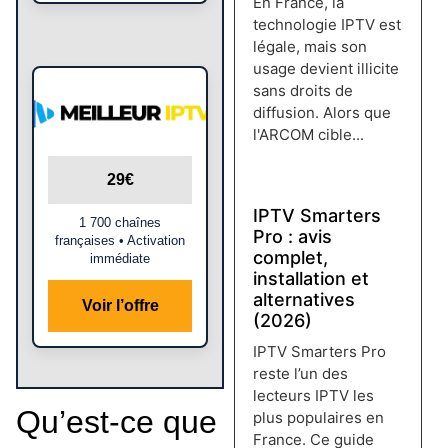
En France, la
technologie IPTV est
légale, mais son
usage devient illicite
sans droits de
diffusion. Alors que
l'ARCOM cible...
Lire plus →
29€
IPTV Smarters
1 700 chaînes
Pro : avis
françaises • Activation
complet,
immédiate
installation et
alternatives
Voir l’offre
(2026)
IPTV Smarters Pro
reste l’un des
lecteurs IPTV les
Qu’est-ce que
plus populaires en
France. Ce guide