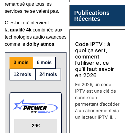
remarqué que tous les
services ne se valent pas.
Publications
Récentes
C’est ici qu’intervient
la
qualité 4k
combinée aux
technologies audio avancées
Code IPTV : à
comme le
dolby atmos
.
quoi ça sert,
comment
l’utiliser et ce
3 mois
6 mois
qu’il faut savoir
12 mois
24 mois
en 2026
En 2026, un code
IPTV est une clé de
connexion
permettant d’accéder
à un abonnement via
un lecteur IPTV. Il...
Lire plus →
29€