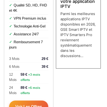
votre application
Qualité SD, HD, FHD
IPTV
et 4K
Parmi les meilleures
VPN Premium inclus
applications IPTV
disponibles en 2026,
Technologie Anti-Gel
GSE Smart IPTV et
Assistance 24/7
IPTV Smarters Pro
reviennent
Remboursement 7
systématiquement
jours
dans les
discussions...
3 Mois
29 €
Lire plus →
6 Mois
39 €
12
59 €
+3 mois
Mois
offerts
24
89 €
+6 mois
Mois
offerts
Voir Les Offres