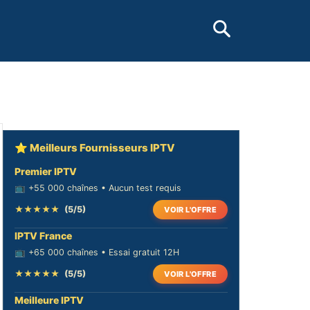
⭐ Meilleurs Fournisseurs IPTV
Premier IPTV
📺 +55 000 chaînes • Aucun test requis
★★★★★
(5/5)
VOIR L'OFFRE
IPTV France
📺 +65 000 chaînes • Essai gratuit 12H
★★★★★
(5/5)
VOIR L'OFFRE
Meilleure IPTV