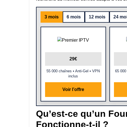
3 mois
6 mois
12 mois
24 mo
29€
55 000 chaînes • Anti-Gel • VPN
65 000
inclus
Voir l’offre
Qu’est-ce qu’un Fou
Fonctionne-t-il ?