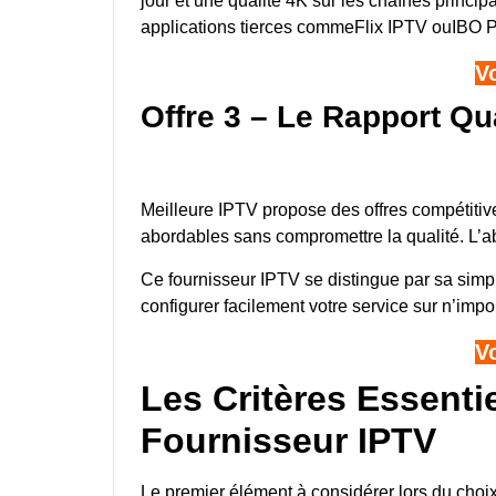
jour et une qualité 4K sur les chaînes princi
applications tierces commeFlix IPTV ouIBO P
V
Offre 3 – Le Rapport Qua
Meilleure IPTV propose des offres compétitiv
abordables sans compromettre la qualité. L’ab
Ce fournisseur IPTV se distingue par sa simpli
configurer facilement votre service sur n’impo
V
Les Critères Essenti
Fournisseur IPTV
Le premier élément à considérer lors du choi