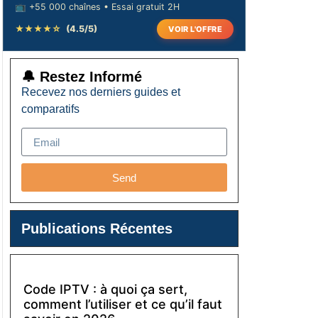
📺 +55 000 chaînes • Essai gratuit 2H
★★★★☆
(4.5/5)
VOIR L'OFFRE
🔔 Restez Informé
Recevez nos derniers guides et
comparatifs
Send
Publications Récentes
Code IPTV : à quoi ça sert,
comment l’utiliser et ce qu’il faut