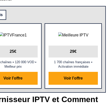
is
25€
29€
 chaînes • 120 000 VOD •
1 700 chaînes françaises •
Meilleur prix
Activation immédiate
Voir l’offre
Voir l’offre
rnisseur IPTV et Comment