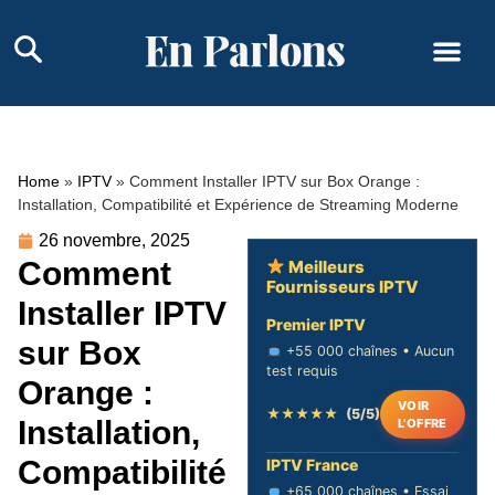
Home
»
IPTV
»
Comment Installer IPTV sur Box Orange :
Installation, Compatibilité et Expérience de Streaming Moderne
26 novembre, 2025
Comment
Meilleurs
Fournisseurs IPTV
Installer IPTV
Premier IPTV
sur Box
+55 000 chaînes • Aucun
test requis
Orange :
VOIR
★★★★★
(5/5)
Installation,
L'OFFRE
Compatibilité
IPTV France
+65 000 chaînes • Essai