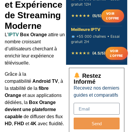
et Expérience
gratuit 12H
de Streaming
VOIR
★★★★★
(5/5)
L'OFFRE
Moderne
Meilleure IPTV
L’
IPTV
Box Orange
attire un
+55 000 chaînes • Essai
nombre croissant
gratuit 2H
d’utilisateurs cherchant à
VOIR
★★★★☆
(4.5/5)
enrichir leur expérience
L'OFFRE
télévisuelle.
Grâce à la
Restez
Informé
compatibilité
Android TV
, à
Recevez nos derniers
la stabilité de la
fibre
guides et comparatifs
Orange
et aux applications
dédiées, la
Box Orange
devient une plateforme
capable
de diffuser des flux
Send
HD
,
FHD
et
4K
avec fluidité.