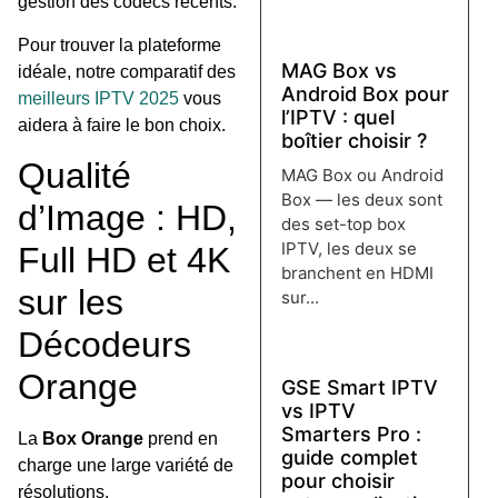
gestion des codecs récents.
Lire plus →
Pour trouver la plateforme
MAG Box vs
idéale, notre comparatif des
Android Box pour
meilleurs IPTV 2025
vous
l’IPTV : quel
aidera à faire le bon choix.
boîtier choisir ?
Qualité
MAG Box ou Android
Box — les deux sont
d’Image : HD,
des set-top box
IPTV, les deux se
Full HD et 4K
branchent en HDMI
sur les
sur...
Lire plus →
Décodeurs
Orange
GSE Smart IPTV
vs IPTV
Smarters Pro :
La
Box Orange
prend en
guide complet
charge une large variété de
pour choisir
résolutions.