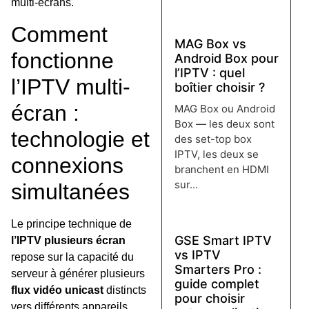
multi-écrans.
Lire plus →
Comment
MAG Box vs
fonctionne
Android Box pour
l’IPTV : quel
l’IPTV multi-
boîtier choisir ?
écran :
MAG Box ou Android
Box — les deux sont
technologie et
des set-top box
IPTV, les deux se
connexions
branchent en HDMI
sur...
simultanées
Lire plus →
Le principe technique de
GSE Smart IPTV
l’IPTV plusieurs écran
vs IPTV
repose sur la capacité du
Smarters Pro :
serveur à générer plusieurs
guide complet
flux vidéo unicast
distincts
pour choisir
vers différents appareils