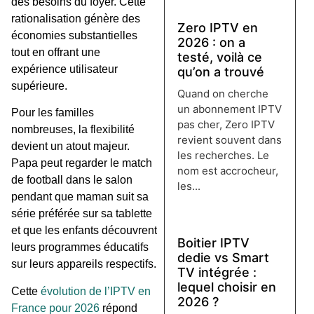
des besoins du foyer. Cette
rationalisation génère des
Zero IPTV en
économies substantielles
2026 : on a
tout en offrant une
testé, voilà ce
expérience utilisateur
qu’on a trouvé
supérieure.
Quand on cherche
un abonnement IPTV
Pour les familles
pas cher, Zero IPTV
nombreuses, la flexibilité
revient souvent dans
devient un atout majeur.
les recherches. Le
Papa peut regarder le match
nom est accrocheur,
de football dans le salon
les...
pendant que maman suit sa
Lire plus →
série préférée sur sa tablette
et que les enfants découvrent
Boitier IPTV
leurs programmes éducatifs
dedie vs Smart
sur leurs appareils respectifs.
TV intégrée :
lequel choisir en
Cette
évolution de l’IPTV en
2026 ?
France pour 2026
répond