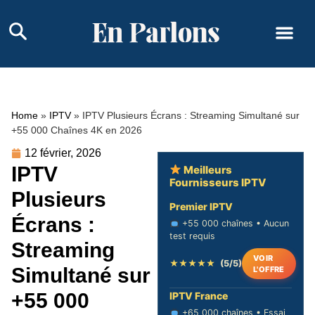
Home
»
IPTV
»
IPTV Plusieurs Écrans : Streaming Simultané sur
+55 000 Chaînes 4K en 2026
12 février, 2026
IPTV
Meilleurs
Fournisseurs IPTV
Plusieurs
Premier IPTV
Écrans :
+55 000 chaînes • Aucun
test requis
Streaming
VOIR
★★★★★
(5/5)
Simultané sur
L'OFFRE
+55 000
IPTV France
+65 000 chaînes • Essai