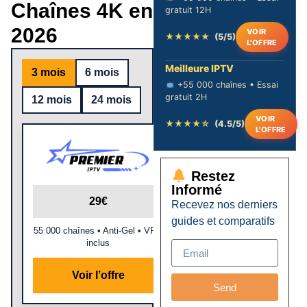
Chaînes 4K en
gratuit 12H
2026
VOIR
★★★★★
(5/5)
L'OFFRE
Meilleure IPTV
3 mois
6 mois
+55 000 chaînes • Essai
gratuit 2H
12 mois
24 mois
VOIR
★★★★☆
(4.5/5)
L'OFFRE
Restez
Informé
29€
Recevez nos derniers
guides et comparatifs
55 000 chaînes • Anti-Gel • VPN
inclus
Voir l’offre
Send